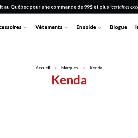
it au Québec pour une commande de 99$ et plus
*certaines exc
cessoires
Vêtements
En solde
Blogue
I
Accueil
Marques
Kenda
Kenda