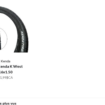
Kenda
Kenda K West
16x1.50
31,99$CA