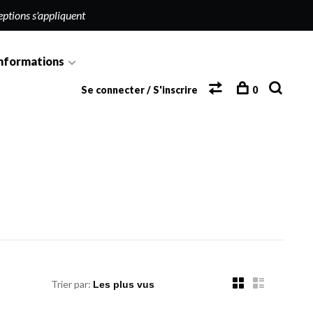
eptions s'appliquent
nformations
Se connecter / S'inscrire
0
Trier par: