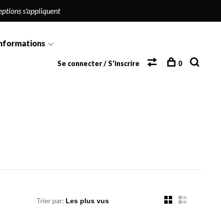
eptions s'appliquent
nformations
Se connecter / S'inscrire
0
Trier par: