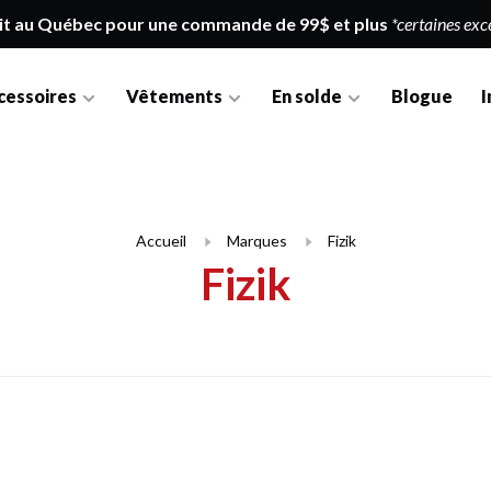
it au Québec pour une commande de 99$ et plus
*certaines exc
cessoires
Vêtements
En solde
Blogue
I
Accueil
Marques
Fizik
Fizik