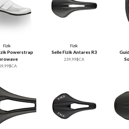
Fizik
Fizik
Fizik Powerstrap
Selle Fizik Antares R3
Guid
erowave
So
239,99$CA
69,99$CA