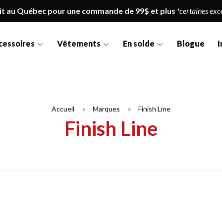
it au Québec pour une commande de 99$ et plus
*certaines exc
cessoires
Vêtements
En solde
Blogue
I
Accueil
Marques
Finish Line
Finish Line