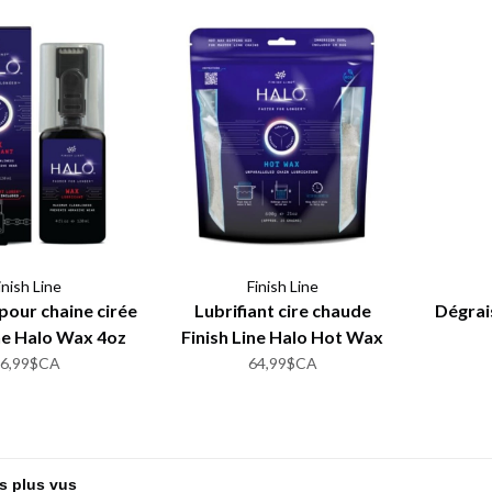
inish Line
Finish Line
 pour chaine cirée
Lubrifiant cire chaude
Dégrais
ine Halo Wax 4oz
Finish Line Halo Hot Wax
600g
46,99$CA
64,99$CA