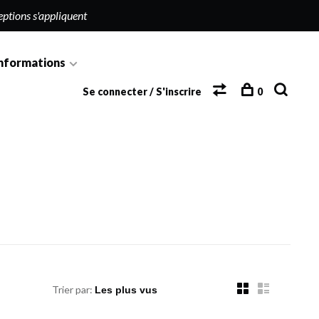
eptions s'appliquent
nformations
Se connecter / S'inscrire
0
Trier par: