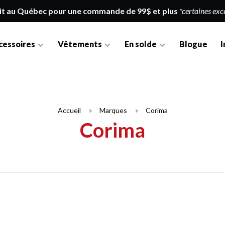
it au Québec pour une commande de 99$ et plus
*certaines exc
cessoires
Vêtements
En solde
Blogue
I
Accueil
Marques
Corima
Corima