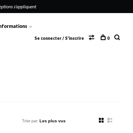
eptions s'appliquent
nformations
Se connecter / S'inscrire
0
Trier par: