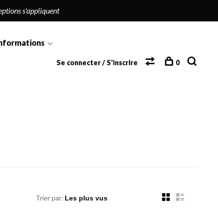
eptions s'appliquent
nformations
Se connecter / S'inscrire
0
Trier par: