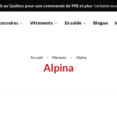
it au Québec pour une commande de 99$ et plus
*certaines exc
cessoires
Vêtements
En solde
Blogue
I
Accueil
Marques
Alpina
Alpina