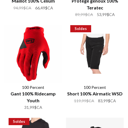
Maillot 100% Celium
Protège genoux 100%
Teratec
94,99$CA
66,49$CA
89,99$CA
53,99$CA
Soldes
100 Percent
100 Percent
Gant 100% Ridecamp
Short 100% Airmatic WSD
Youth
119,99$CA
83,99$CA
31,99$CA
Soldes