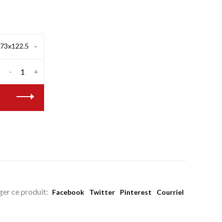
73x122.5
-
+
ger ce produit:
Facebook
Twitter
Pinterest
Courriel