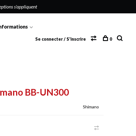
eptions s'appliquent
nformations
Se connecter / S'inscrire
0
Shimano BB-UN300
Shimano