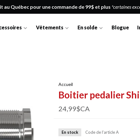
it au Québec pour une commande de 99$ et plus
*certaines exc
cessoires
Vêtements
En solde
Blogue
I
Accueil
Boitier pedalier 
24,99$CA
En stock
Code de l'article
A