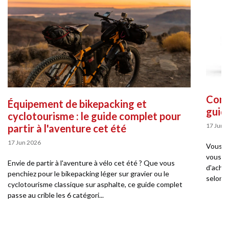
Comme
Équipement de bikepacking et
guid
cyclotourisme : le guide complet pour
17 Jun 
partir à l'aventure cet été
17 Jun 2026
Vous so
vous pe
Envie de partir à l'aventure à vélo cet été ? Que vous
d'achat
penchiez pour le bikepacking léger sur gravier ou le
selon v
cyclotourisme classique sur asphalte, ce guide complet
passe au crible les 6 catégori...