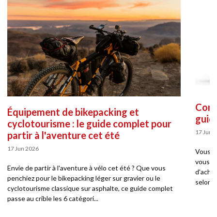
Comme
Équipement de bikepacking et
guid
cyclotourisme : le guide complet pour
17 Jun 
partir à l'aventure cet été
17 Jun 2026
Vous so
vous pe
Envie de partir à l'aventure à vélo cet été ? Que vous
d'achat
penchiez pour le bikepacking léger sur gravier ou le
selon v
cyclotourisme classique sur asphalte, ce guide complet
passe au crible les 6 catégori...