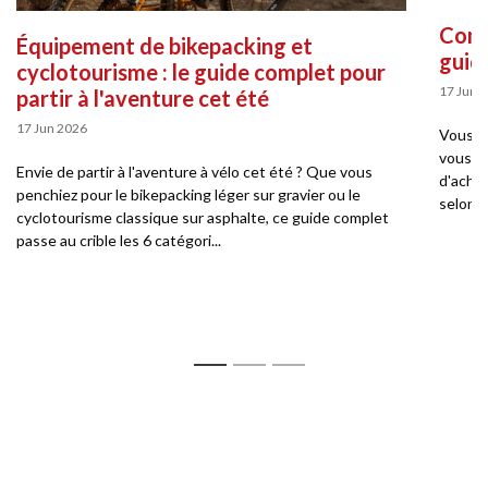
Comme
Équipement de bikepacking et
guid
cyclotourisme : le guide complet pour
17 Jun 
partir à l'aventure cet été
17 Jun 2026
Vous so
vous pe
Envie de partir à l'aventure à vélo cet été ? Que vous
d'achat
penchiez pour le bikepacking léger sur gravier ou le
selon v
cyclotourisme classique sur asphalte, ce guide complet
passe au crible les 6 catégori...
1
2
3