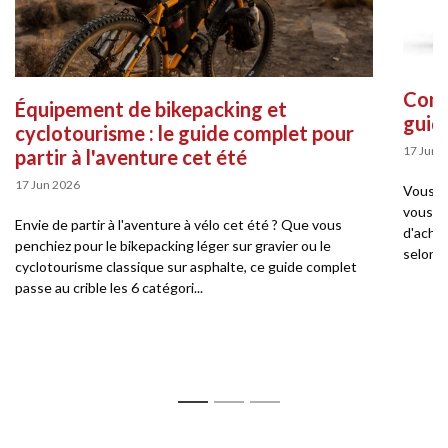
Comme
Équipement de bikepacking et
guid
cyclotourisme : le guide complet pour
17 Jun 
partir à l'aventure cet été
17 Jun 2026
Vous so
vous pe
Envie de partir à l'aventure à vélo cet été ? Que vous
d'achat
penchiez pour le bikepacking léger sur gravier ou le
selon v
cyclotourisme classique sur asphalte, ce guide complet
passe au crible les 6 catégori...
1
2
3