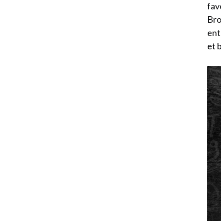
fav
Bro
ent
et 