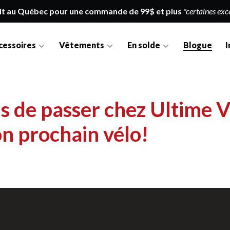
it au Québec pour une commande de 99$ et plus
*certaines exc
cessoires
Vêtements
En solde
Blogue
I
ns de passer chez Ultime 
on prochain vélo!