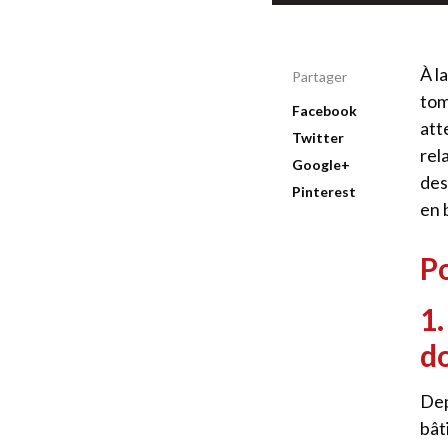
À l
Partager
tom
Facebook
att
Twitter
rel
Google+
des
Pinterest
en 
P
1.
d
Dep
bât