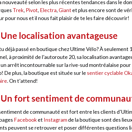
la nouveauté selon les plus récentes tendances dans le do
rques
Trek
,
Pivot
,
Electra
,
Giant
et plus encore sont de vér
r pour nous et il nous fait plaisir de te les faire découvrir!
 Une localisation avantageuse
tu déjà passé en boutique chez Ultime Vélo? À seulement 
nel, à proximité de l’autoroute 20, sa localisation avantage
t un arrêt incontournable sur la rive-sud montréalaise pour
o! De plus, la boutique est située sur le
sentier cyclable Ok
aire
. On t’attend!
. Un fort sentiment de communau
sentiment de communauté est fort entre les clients d’Ultim
 pages
Facebook
et
Instagram
de la boutique sont des lie
ents peuvent se retrouver et poser différentes questions li