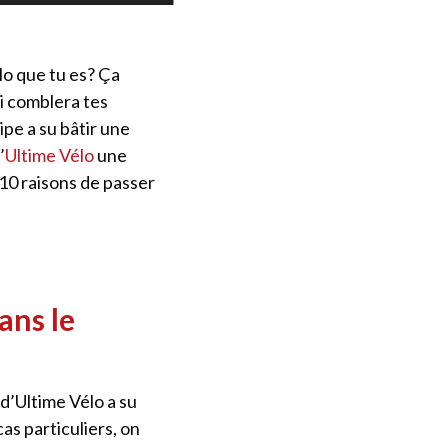
lo que tu es? Ça
i comblera tes
ipe a su bâtir une
’
Ultime Vélo
une
 10 raisons de passer
ans le
 d’Ultime Vélo a su
cas particuliers, on