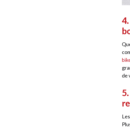
4.
b
Que
com
bik
gra
de 
5.
r
Les
Plu