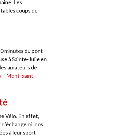
maine. Les
itables coups de
10 minutes du pont
use à Sainte-Julie en
 les amateurs de
a – Mont-Saint-
té
e Vélo. En effet,
ux d’échange où nos
ées à leur sport