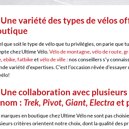
 Une variété des types de vélos of
outique
l que soit le type de vélo que tu privilégies, on parie que t
pte chez Ultime Vélo.
Vélo de montagne
,
vélo de route, g
e
,
ebike
,
fatbike
et
vélo de ville
: nos conseillers s’y connai
nde variété d’expertises. C’est l’occasion rêvée d’essayer
vélo!
 Une collaboration avec plusieur
enom :
Trek, Pivot, Giant, Electra
et 
 marques en boutique chez Ultime Vélo ne sont pas choisie
sieurs critères orientent notre choix, dont la qualité des pro