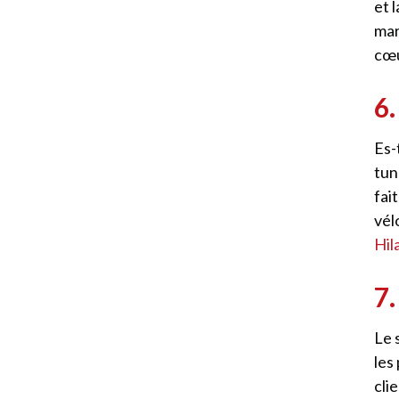
et 
ma
cœu
6.
Es-
tun
fai
vél
Hil
7
Le 
les
cli