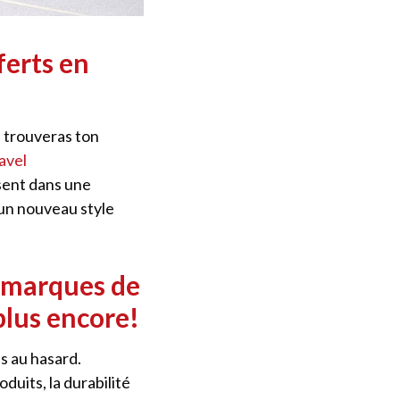
ferts en
u trouveras ton
ravel
ssent dans une
 un nouveau style
s marques de
plus encore!
s au hasard.
duits, la durabilité