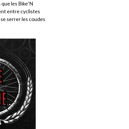
s que les Bike’N
nt entre cyclistes
 se serrer les coudes