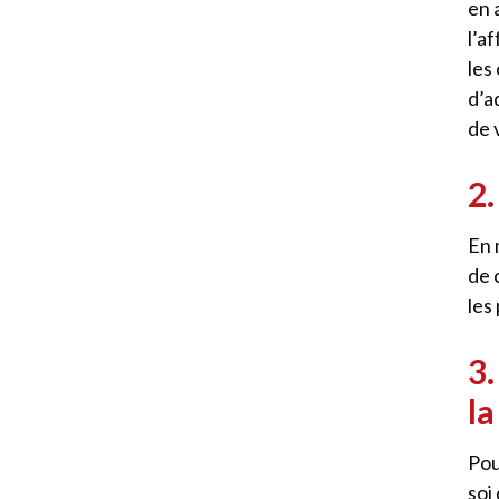
en 
l’a
les
d’a
de 
2.
En 
de 
les
3
l
Pou
soi