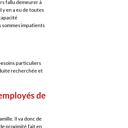
urs fallu demeurer à
l y en a eu de toutes
capacité
ous sommes impatients
besoins particuliers
nduite recherchée et
 employés de
mille. Il va donc de
 de proximité fait en