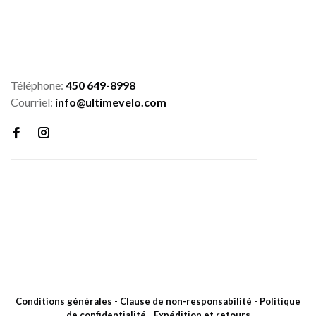
Téléphone:
450 649-8998
Courriel:
info@ultimevelo.com
Conditions générales
-
Clause de non-responsabilité
-
Politique
de confidentialité
-
Expédition et retours