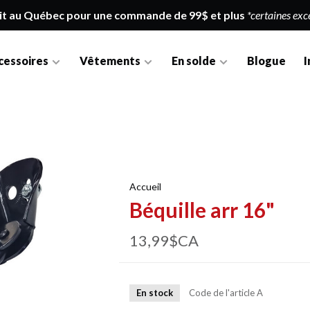
it au Québec pour une commande de 99$ et plus
*certaines exc
cessoires
Vêtements
En solde
Blogue
I
Accueil
Béquille arr 16"
13,99$CA
En stock
Code de l'article
A