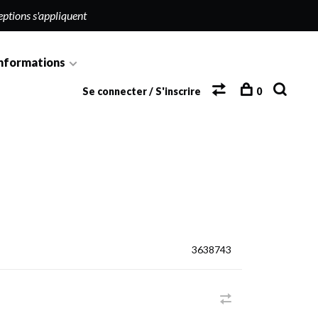
eptions s'appliquent
nformations
Se connecter / S'inscrire
0
3638743