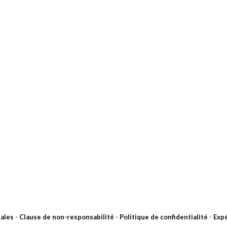
ales
-
Clause de non-responsabilité
-
Politique de confidentialité
-
Expé