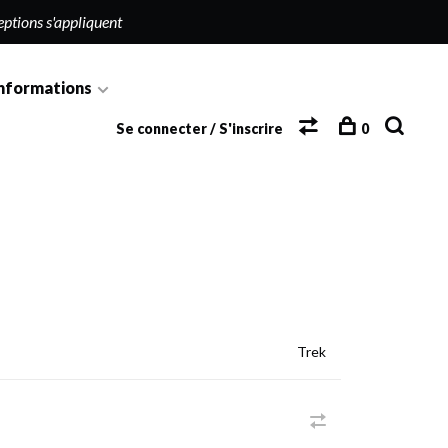
eptions s'appliquent
nformations
Se connecter / S'inscrire
0
Trek