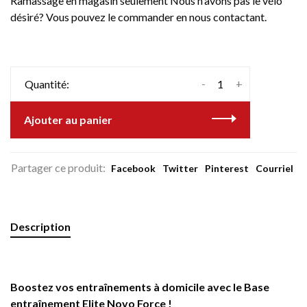
Ramassage en magasin seulement Nous n'avons pas le vélo
désiré? Vous pouvez le commander en nous contactant.
-
+
Quantité:
Ajouter au panier
Partager ce produit:
Facebook
Twitter
Pinterest
Courriel
Description
Boostez vos entraînements à domicile avec le Base
entraînement Elite Novo Force !