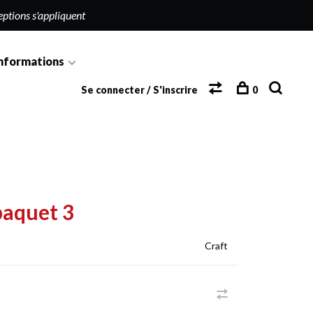
eptions s'appliquent
nformations
Se connecter / S'inscrire
0
paquet 3
Craft