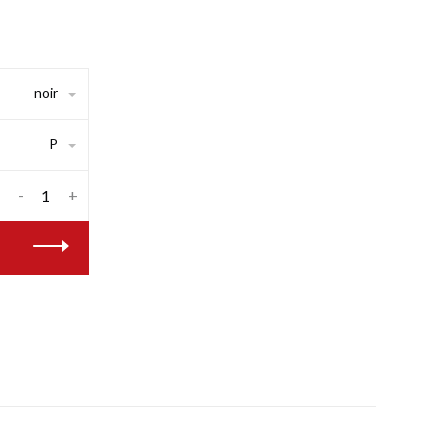
noir
P
-
+