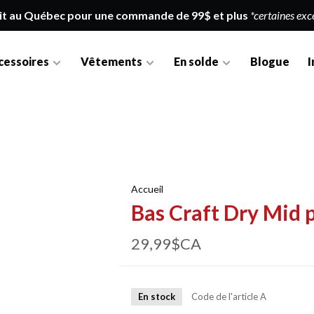
it au Québec pour une commande de 99$ et plus
*certaines exc
cessoires
Vêtements
En solde
Blogue
I
Accueil
Bas Craft Dry Mid 
29,99$CA
En stock
Code de l'article
A