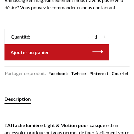
Ramassage en magasin seulement Nous n'avons pas le vélo
désiré? Vous pouvez le commander en nous contactant.
-
+
Quantité:
Ajouter au panier
Partager ce produit:
Facebook
Twitter
Pinterest
Courriel
Description
L’
Attache lumière Light & Motion pour casque
est un
accessoire pratique qui vous permet de fixer facilement votre