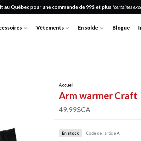
it au Québec pour une commande de 99$ et plus
*certaines exc
cessoires
Vêtements
En solde
Blogue
I
Accueil
Arm warmer Craft
49,99$CA
En stock
Code de l'article
A