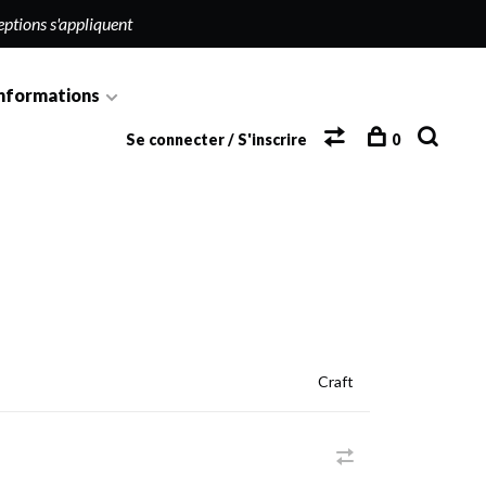
eptions s'appliquent
nformations
Se connecter / S'inscrire
0
Craft