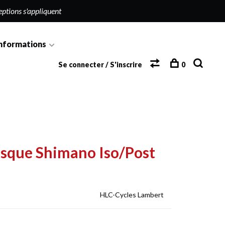
eptions s'appliquent
nformations
Se connecter / S'inscrire
0
isque Shimano Iso/Post
HLC-Cycles Lambert