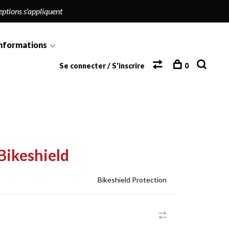
eptions s'appliquent
nformations
Se connecter / S'inscrire
0
Bikeshield
Bikeshield Protection