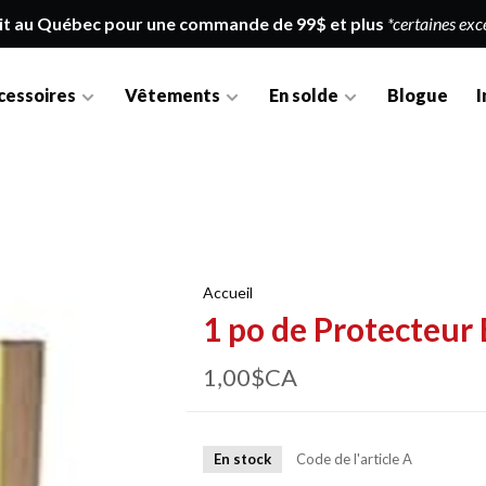
it au Québec pour une commande de 99$ et plus
*certaines exc
cessoires
Vêtements
En solde
Blogue
I
Accueil
1 po de Protecteur 
1,00$CA
En stock
Code de l'article
A