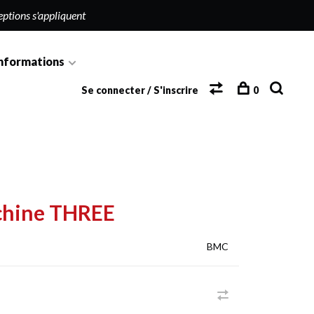
eptions s'appliquent
nformations
Se connecter / S'inscrire
0
chine THREE
BMC