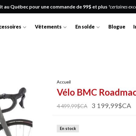
it au Québec pour une commande de 99$ et plus
*certaines exc
cessoires
Vêtements
En solde
Blogue
I
Accueil
Vélo BMC Roadma
3 199,99$CA
4 499,99$CA
En stock