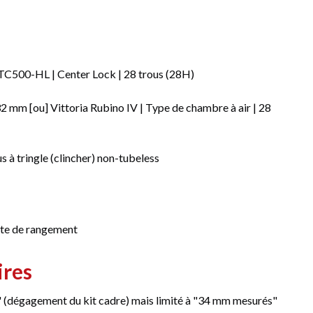
0-HL | Center Lock | 28 trous (28H)
32 mm [ou] Vittoria Rubino IV | Type de chambre à air | 28
s à tringle (clincher) non-tubeless
tte de rangement
ires
(dégagement du kit cadre) mais limité à "34 mm mesurés"