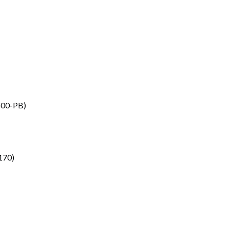
500-PB)
170)