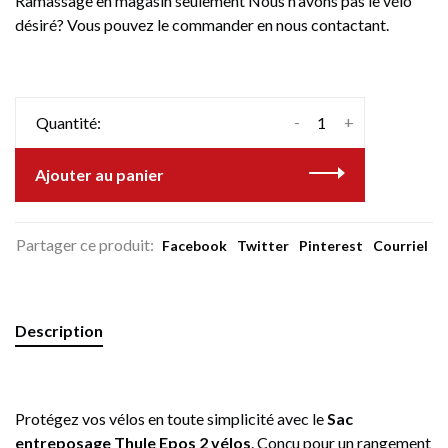
Ramassage en magasin seulement Nous n'avons pas le vélo
désiré? Vous pouvez le commander en nous contactant.
-
+
Quantité:
Ajouter au panier
Partager ce produit:
Facebook
Twitter
Pinterest
Courriel
Description
Protégez vos vélos en toute simplicité avec le
Sac
entreposage Thule Epos 2 vélos
. Conçu pour un rangement