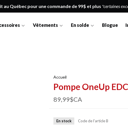
it au Québec pour une commande de 99$ et plus
*certaines exc
cessoires
Vêtements
En solde
Blogue
I
Accueil
Pompe OneUp EDC
89,99$CA
En stock
Code de l'article
B