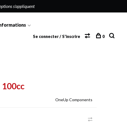
eptions s'appliquent
nformations
Se connecter / S'inscrire
0
 100cc
OneUp Components