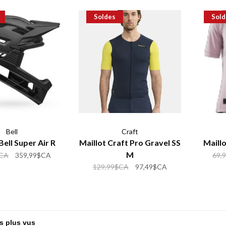
Soldes
Sold
Bell
Craft
ell Super Air R
Maillot Craft Pro Gravel SS
Maill
M
$CA
359,99$CA
69,
129,99$CA
97,49$CA