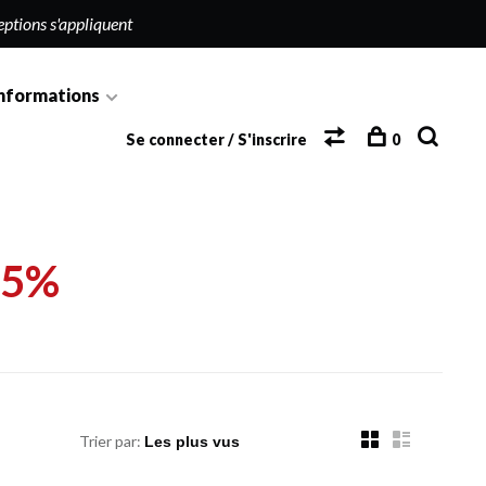
eptions s'appliquent
nformations
Se connecter / S'inscrire
0
25%
Trier par: