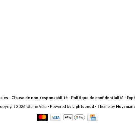
ales
-
Clause de non-responsabilité
-
Politique de confidentialité
-
Expé
opyright 2026 Ultime Vélo
- Powered by
Lightspeed
- Theme by
Huysman