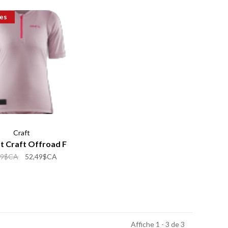
es
Craft
ot Craft Offroad F
99$CA
52,49$CA
Affiche 1 - 3 de 3