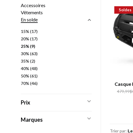
Accessoires
Soldes
Vêtements
En solde
15%
(17)
20%
(17)
25%
(9)
30%
(63)
35%
(2)
40%
(48)
50%
(61)
70%
(46)
Casque B
479,99
Prix
Marques
Trier par: