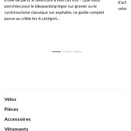
d'achat
penchiez pour le bikepacking léger sur gravier ou le
selon v
cyclotourisme classique sur asphalte, ce guide complet
passe au crible les 6 catégori...
1
2
3
Vélos
Pièces
Accessoires
Vêtements