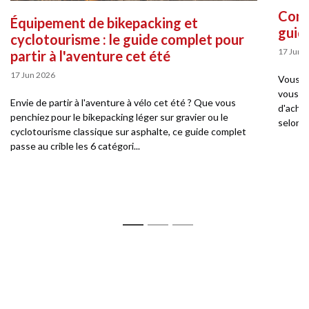
Comme
Équipement de bikepacking et
guid
cyclotourisme : le guide complet pour
17 Jun 
partir à l'aventure cet été
17 Jun 2026
Vous so
vous pe
Envie de partir à l'aventure à vélo cet été ? Que vous
d'achat
penchiez pour le bikepacking léger sur gravier ou le
selon v
cyclotourisme classique sur asphalte, ce guide complet
passe au crible les 6 catégori...
1
2
3