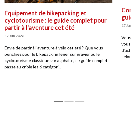
Comme
Équipement de bikepacking et
guid
cyclotourisme : le guide complet pour
17 Jun 
partir à l'aventure cet été
17 Jun 2026
Vous so
vous pe
Envie de partir à l'aventure à vélo cet été ? Que vous
d'achat
penchiez pour le bikepacking léger sur gravier ou le
selon v
cyclotourisme classique sur asphalte, ce guide complet
passe au crible les 6 catégori...
1
2
3