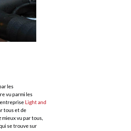
par les
tre vu parmi les
l’entreprise
Light and
r tous et de
z mieux vu par tous,
qui se trouve sur