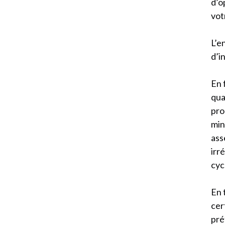
d’o
vot
L’e
d’i
En 
qua
pro
min
ass
irr
cyc
En 
cer
pré