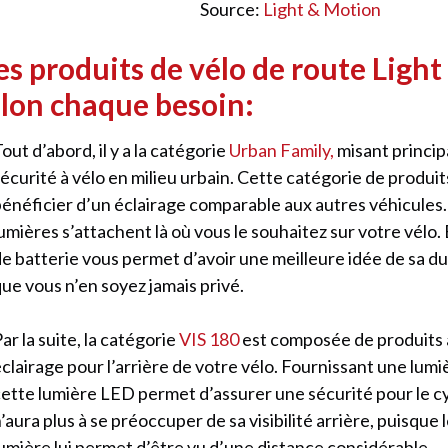
Source:
Light & Motion
s produits de vélo de route Ligh
elon chaque besoin:
out d’abord, il y a la catégorie
Urban Family,
misant princip
sécurité à vélo en milieu urbain. Cette catégorie de produi
bénéficier d’un éclairage comparable aux autres véhicules.
umières s’attachent là où vous le souhaitez sur votre vélo
e batterie vous permet d’avoir une meilleure idée de sa du
ue vous n’en soyez jamais privé.
ar la suite, la catégorie
VIS 180
est composée de produits 
clairage pour l’arrière de votre vélo. Fournissant une lum
ette lumière LED permet d’assurer une sécurité pour le cycl
’aura plus à se préoccuper de sa visibilité arrière, puisque
lumière lui permet d’être vu d’une distance considérable.