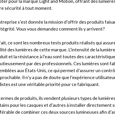
pter pour la marque Light and Motion, offrant des lumière
re sécurité à tout moment.
ntreprise s’est donnée la mission d’offrir des produits fais
ntégrité. Vous vous demandez comment ils y arrivent?
fait, ce sont les nombreux tests produits réalisés qui assur
lité des lumières de cette marque. L’intensité de la lumière
duit et la résistance à l’eau sont toutes des caractéristique
utieusement par des professionnels. Ces lumières sont fa
emblées aux États-Unis, ce qui permet d’assurer un contrôl
éprochable. Il n’y a pas de doute que l’expérience utilisateu
listes est une véritable priorité pour ce fabriquant.
termes de produits, ils vendent plusieurs types de lumières
tains pour les casques et d’autres à installer directement sur
férable de combiner ces deux sources lumineuses afin d’a