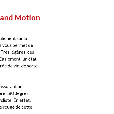
t and Motion
alement sur la
ts vous permet de
 Très légères, ces
. Également, un état
rée de vie, de sorte
assurant un
ière 180 degrés,
iste. En effet, il
 le rouge de cette