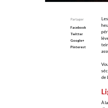
Les
Partager
heu
Facebook
pér
Twitter
lèv
Google+
tei
Pinterest
ass
Vou
séc
de 
Li
À l