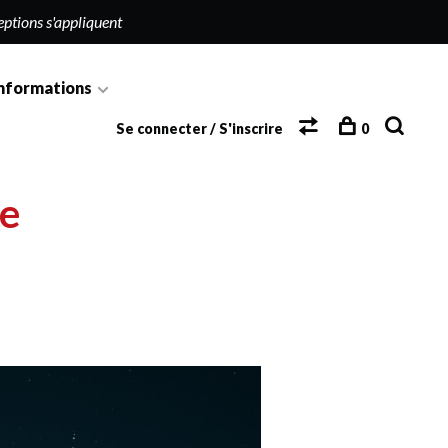
eptions s'appliquent
nformations
Se connecter / S'inscrire
0
de