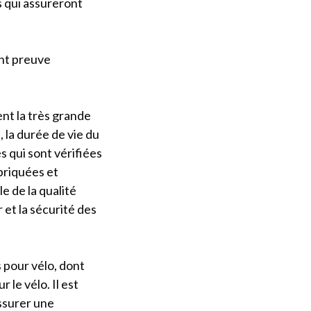
s qui assureront
ant preuve
ent la très grande
, la durée de vie du
s qui sont vérifiées
briquées et
e de la qualité
r et la sécurité des
 pour vélo, dont
 le vélo. Il est
ssurer une