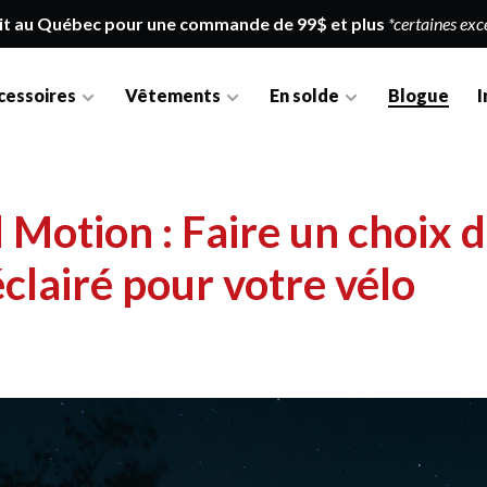
it au Québec pour une commande de 99$ et plus
*certaines exc
cessoires
Vêtements
En solde
Blogue
I
 Motion : Faire un choix 
clairé pour votre vélo