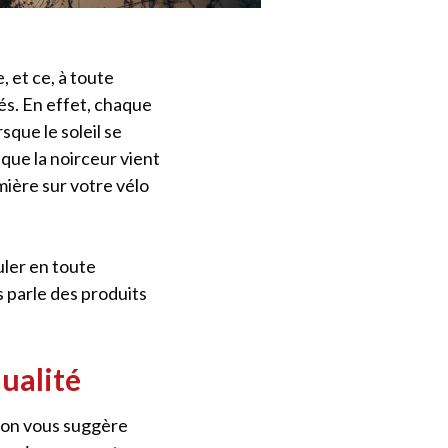
, et ce, à toute
és. En effet, chaque
sque le soleil se
sque la noirceur vient
umière sur votre vélo
ler en toute
s parle des produits
ualité
, on vous suggère