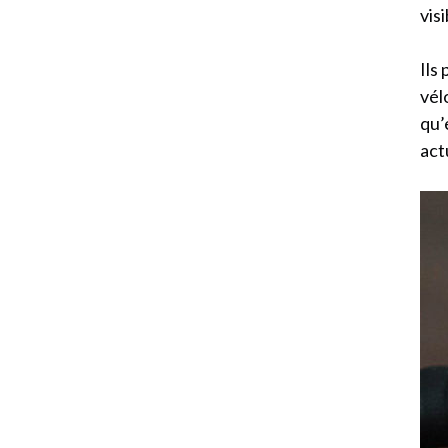
vis
Ils
vél
qu’
act