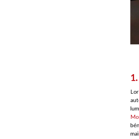
1.
Lor
aut
lum
Mo
bén
mai