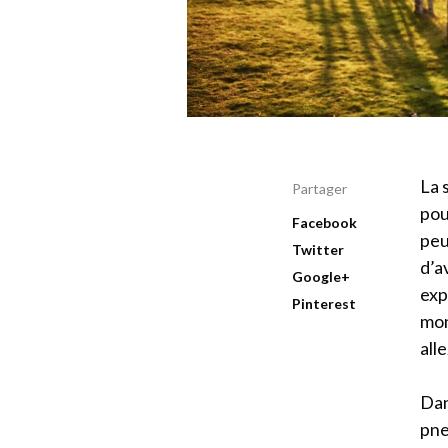
La 
Partager
pou
Facebook
peu
Twitter
d’a
Google+
exp
Pinterest
mon
all
Dan
pne