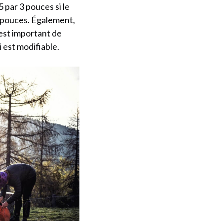
par 3 pouces si le
3 pouces. Également,
l est important de
 est modifiable.