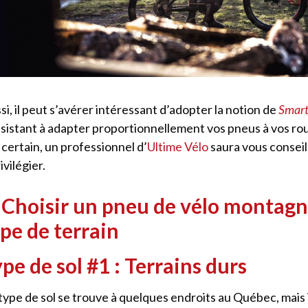
si, il peut s’avérer intéressant d’adopter la notion de
Smart
sistant à adapter proportionnellement vos pneus à vos roue
 certain, un professionnel d’
Ultime Vélo
saura vous conseil
ivilégier.
 Choisir un pneu de vélo montagn
pe de terrain
pe de sol #1 : Terrains durs
type de sol se trouve à quelques endroits au Québec, mais i