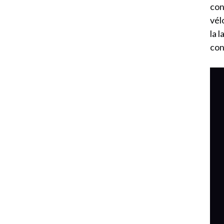
con
vél
la 
con