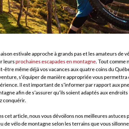
saison estivale approche à grands pas et les amateurs de v
r leurs
prochaines escapades en montagne
. Tout comme n
t-être même déjà vos vacances aux quatre coins du Québe
venture, s’équiper de manière appropriée vous permettra
érience. Il est important de s’informer par rapport aux pn
tagne afin de s’assurer qu’ils soient adaptés aux endroits
ez conquérir.
s cet article, nous vous dévoilons nos meilleures astuces p
u de vélo de montagne selon les terrains que vous sillonn