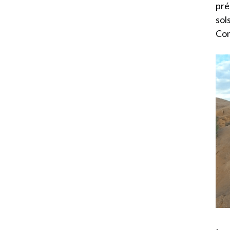
pré
sol
Con