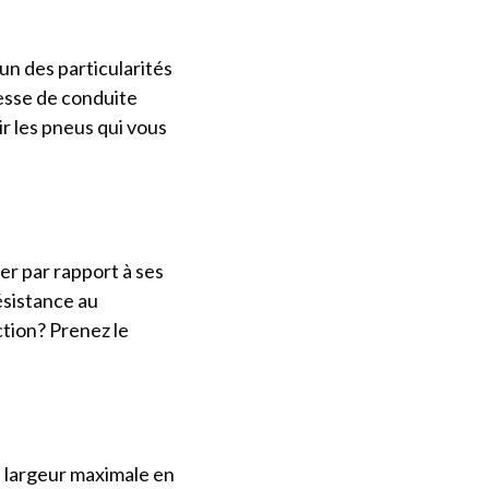
n des particularités
tesse de conduite
ir les pneus qui vous
ner par rapport à ses
ésistance au
tion? Prenez le
s
a largeur maximale en