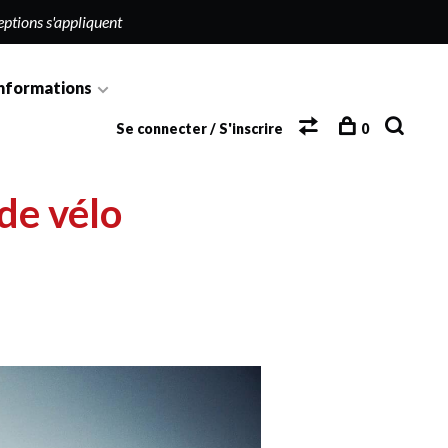
eptions s'appliquent
nformations
Se connecter / S'inscrire
0
 de vélo