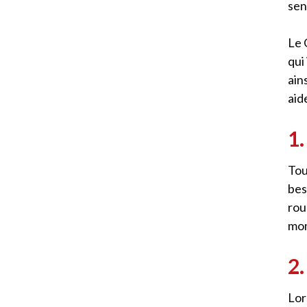
sen
Le 
qui
ain
aid
1.
Tou
bes
rou
mom
2.
Lor