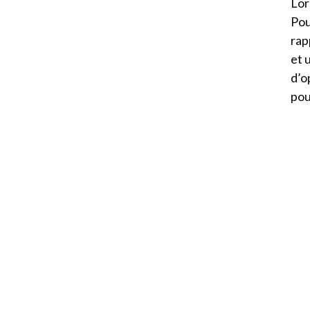
Lor
Pou
rap
et 
d’o
pou