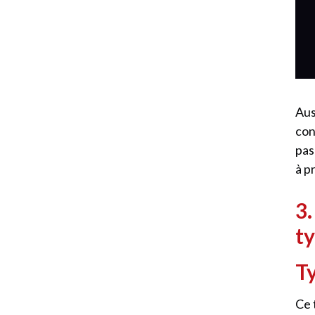
Aus
con
pas
à pr
3.
ty
Ty
Ce 