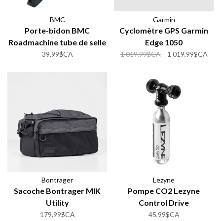
BMC
Garmin
Porte-bidon BMC
Cyclomètre GPS Garmin
Roadmachine tube de selle
Edge 1050
39,99$CA
1 019,99$CA
1 019,99$CA
Bontrager
Lezyne
Sacoche Bontrager MIK
Pompe CO2 Lezyne
Utility
Control Drive
179,99$CA
45,99$CA